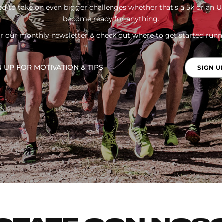
d to take on even bigger challenges whether that's a 5k or an U
become ready for anything.
or our monthly newsletter & check out where to get started runn
SIGN U