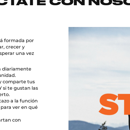
CTATE CON NOS
tá formada por
r, crecer y
esperar una vez
va diariamente
unidad.
 y comparte tus
Y si te gustan las
erto.
tazo a la función
b para ver en qué
artan con