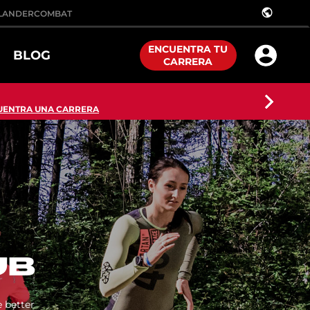
public
LANDER
COMBAT
ENCUENTRA TU
BLOG
CARRERA
UENTRA UNA CARRERA
UB
 better