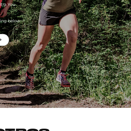
ltra You
ing below.
P