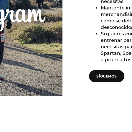
necesitas.
Mantente inf
merchandisin
como se debe
desconocidos
Si quieres co
entrenar par
necesitas pa
Spartan, Spa
a prueba tus
SÍGUENOS