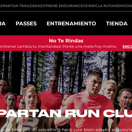
R
SPARTAN TRAIL
DEKA
EXTREME ENDURANCE
OCRWC
LA RUTA
M20
HIGH
RA
PASSES
ENTRENAMIENTO
TIENDA
No Te Rindas
 entrenar cambia tu mentalidad. Ponte una meta hoy mismo.
ENC
PARTAN RUN CL
single time you do something hard, your brain adapts, and you’re