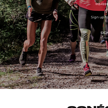
equippe
Sign up f