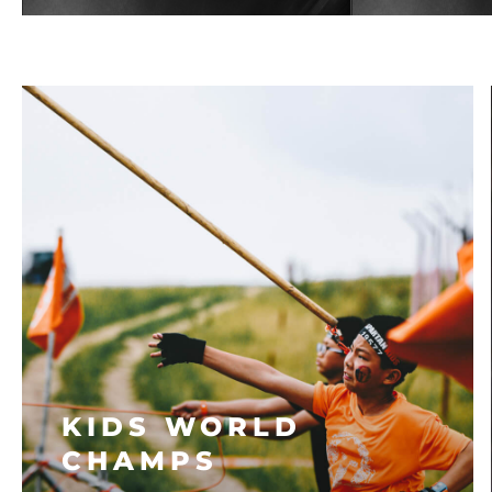
Entréntate al Obstacle Course Racing
en nuestras series competitivas.
VER MÁS
KIDS WORLD
CHAMPS