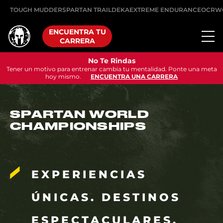
TOUGH MUDDER
SPARTAN TRAIL
DEKA
EXTREME ENDURANCE
OCRW
ENCUENTRA TU
CARRERA
No Te Rindas
Tener un motivo para entrenar cambia tu mentalidad. Ponte una meta
hoy mismo.
ENCUENTRA UNA CARRERA
SPARTAN WORLD
CHAMPIONSHIPS
EXPERIENCIAS
ÚNICAS. DESTINOS
ESPECTACULARES.