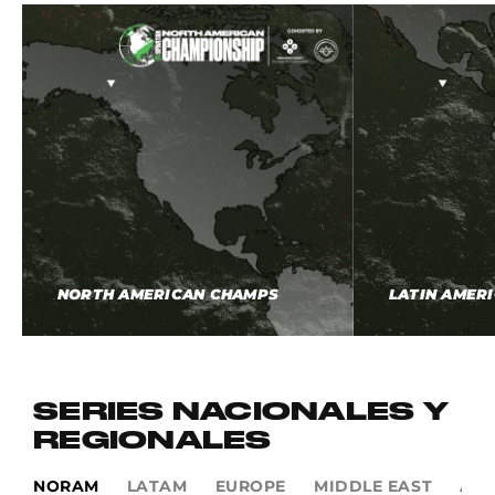
NORTH AMERICAN CHAMPS
LATIN AMER
SERIES NACIONALES Y
REGIONALES
NORAM
LATAM
EUROPE
MIDDLE EAST
AP